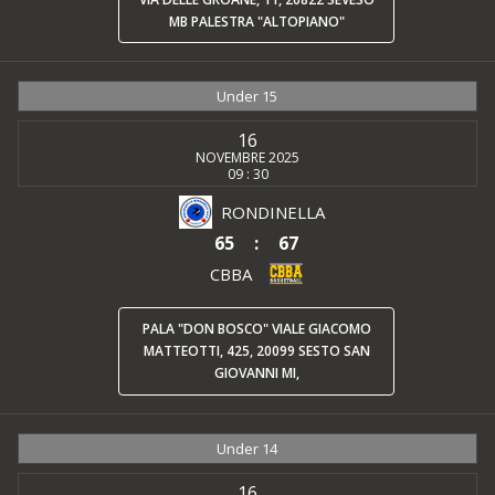
MB PALESTRA "ALTOPIANO"
Under 15
16
NOVEMBRE 2025
09 : 30
RONDINELLA
65
:
67
CBBA
PALA "DON BOSCO" VIALE GIACOMO
MATTEOTTI, 425, 20099 SESTO SAN
GIOVANNI MI,
Under 14
16