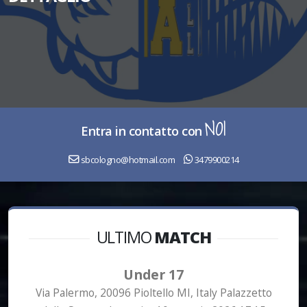
NOI
Entra in contatto con
sbcologno@hotmail.com
3479900214
ULTIMO
MATCH
Under 17
Via Palermo, 20096 Pioltello MI, Italy Palazzetto