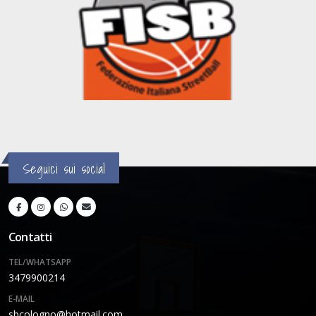
Seguici sui social
Contatti
TEL/WHATSAPP
3479900214
E-MAIL
sbcologno@hotmail.com